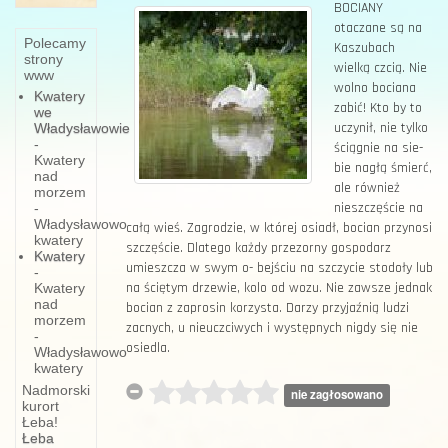
BOCIANY
otaczane są na
Polecamy
Kaszubach
strony
wielką czcią. Nie
www
wolno bo­ciana
Kwatery
zabić! Kto by to
we
uczy­nił, nie tylko
Władysławowie
-
ściągnie na sie­
Kwatery
bie nagłą śmierć,
nad
ale również
morzem
nieszczęście na
-
Władysławowo
całą wieś. Za­grodzie, w której osiadł, bo­cian przynosi
kwatery
szczęście. Dla­tego każdy przezorny gospo­darz
Kwatery
umieszcza w swym o- bejściu na szczycie stodoły lub
-
na ściętym drzewie, kolo od wozu. Nie zawsze jednak
Kwatery
nad
bocian z zaprosin korzysta. Darzy przyjaźnią ludzi
morzem
zac­nych, u nieuczciwych i wy­stępnych nigdy się nie
-
osiedla.
Władysławowo
kwatery
Wycieczki
Nadmorski
nie zagłosowano
kurort
piesze
Łeba!
na
Łeba