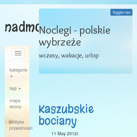
Toggle nav
nadmorski.com
Noclegi - polskie
wybrzeże
Toggle
wczasy, wakacje, urlop
navigation
kategorie
tagi
mapa
Kaszubskie
strony
bociany
polityka
prywatności
11 May 2012r.