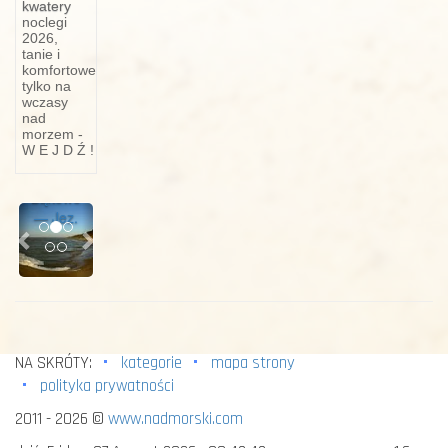
kwatery
pomorzu
noclegi
2026,
tanie i
WYCIECZKI
komfortowe
PIESZE
tylko na
:
wczasy
Kolbudy
nad
morzem -
—
W E J D Ź !
Lubiewo
—
Bąkowo
Previous
Next
— Jez.
NA SKRÓTY:
kategorie
mapa strony
polityka prywatności
2011 - 2026 ©
www.nadmorski.com