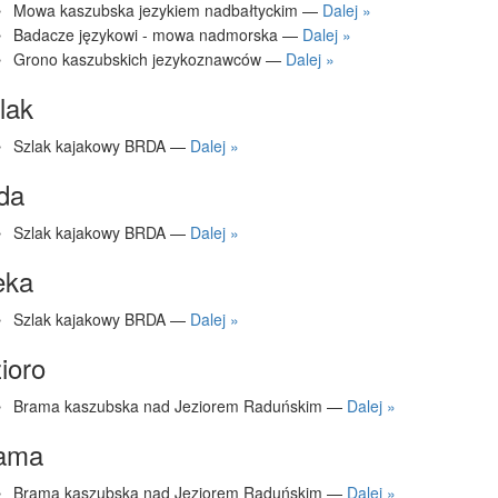
Mowa kaszubska jezykiem nadbałtyckim —
Dalej »
Badacze językowi - mowa nadmorska —
Dalej »
Grono kaszubskich jezykoznawców —
Dalej »
lak
Szlak kajakowy BRDA —
Dalej »
da
Szlak kajakowy BRDA —
Dalej »
eka
Szlak kajakowy BRDA —
Dalej »
zioro
Brama kaszubska nad Jeziorem Raduńskim —
Dalej »
ama
Brama kaszubska nad Jeziorem Raduńskim —
Dalej »