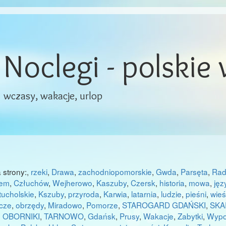
Noclegi - polskie
wczasy, wakacje, urlop
 strony:
,
rzeki
,
Drawa
,
zachodniopomorskie
,
Gwda
,
Parsęta
,
Ra
zem
,
Człuchów
,
Wejherowo
,
Kaszuby
,
Czersk
,
historia
,
mowa
,
jęz
tucholskie
,
Kszuby
,
przyroda
,
Karwia
,
latarnia
,
ludzie
,
pieśni
,
wie
cze
,
obrzędy
,
Miradowo
,
Pomorze
,
STAROGARD GDAŃSKI
,
SKA
,
OBORNIKI
,
TARNOWO
,
Gdańsk
,
Prusy
,
Wakacje
,
Zabytki
,
Wypo