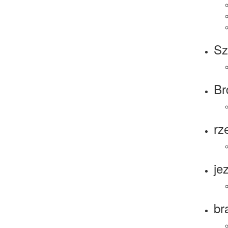
Sz
Br
rz
je
br