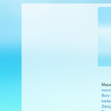
Mapa
mor
Bory 
bada
Zdrój