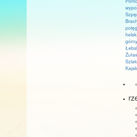
Pomo
wypo
Szpę
Brac
potę
helsk
górn
Łebs
Żuła
Szla
Kajak
rz