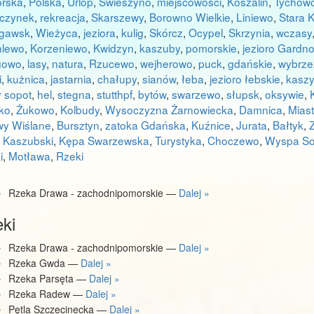
rska
,
Polska
,
Urlop
,
Swieszyno
,
miejscowości
,
Koszalin
,
Tychow
czynek
,
rekreacja
,
Skarszewy
,
Borowno Wielkie
,
Liniewo
,
Stara 
gawsk
,
Wieżyca
,
jeziora
,
kulig
,
Skórcz
,
Ocypel
,
Skrzynia
,
wczasy
hlewo
,
Korzeniewo
,
Kwidzyn
,
kaszuby
,
pomorskie
,
jezioro Gardn
gowo
,
lasy
,
natura
,
Rzucewo
,
wejherowo
,
puck
,
gdańskie
,
wybrze
i
,
kużnica
,
jastarnia
,
chałupy
,
sianów
,
łeba
,
jezioro łebskie
,
kasz
y sopot
,
hel
,
stegna
,
stutthpf
,
bytów
,
swarzewo
,
słupsk
,
oksywie
,
ko
,
Żukowo
,
Kolbudy
,
Wysoczyzna Żarnowiecka
,
Damnica
,
Mias
wy Wiślane
,
Bursztyn
,
zatoka Gdańska
,
Kuźnice
,
Jurata
,
Bałtyk
,
k Kaszubski
,
Kępa Swarzewska
,
Turystyka
,
Choczewo
,
Wyspa So
i
,
Motława
,
Rzeki
Rzeka Drawa - zachodnipomorskie —
Dalej »
eki
Rzeka Drawa - zachodnipomorskie —
Dalej »
Rzeka Gwda —
Dalej »
Rzeka Parsęta —
Dalej »
Rzeka Radew —
Dalej »
Pętla Szczecinecka —
Dalej »