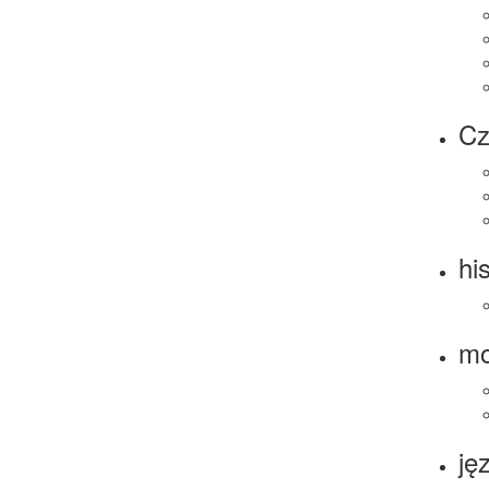
Cz
his
m
ję