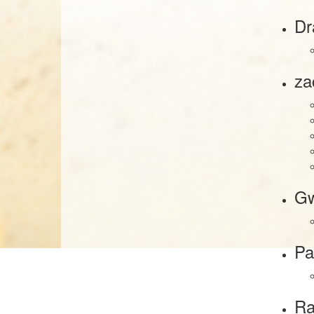
Dr
za
G
Pa
R