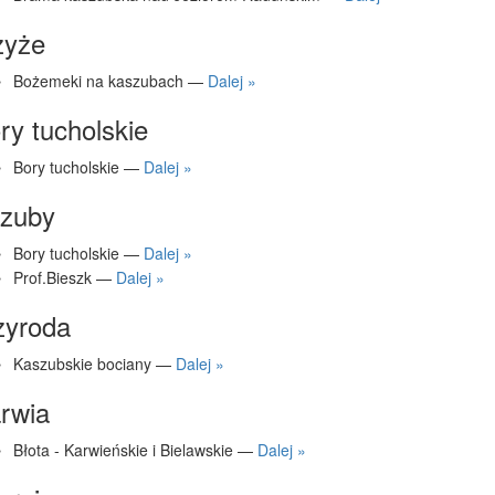
zyże
Bożemeki na kaszubach —
Dalej »
ry tucholskie
Bory tucholskie —
Dalej »
zuby
Bory tucholskie —
Dalej »
Prof.Bieszk —
Dalej »
zyroda
Kaszubskie bociany —
Dalej »
rwia
Błota - Karwieńskie i Bielawskie —
Dalej »