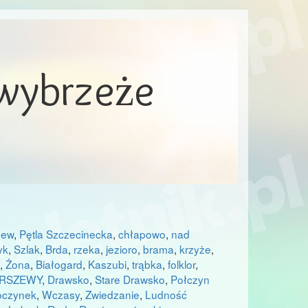
 wybrzeże
dew
,
Pętla Szczecinecka
,
chłapowo
,
nad
yk
,
Szlak
,
Brda
,
rzeka
,
jezioro
,
brama
,
krzyże
,
ś
,
Żona
,
Białogard
,
Kaszubi
,
trąbka
,
folklor
,
RSZEWY
,
Drawsko
,
Stare Drawsko
,
Połczyn
czynek
,
Wczasy
,
Zwiedzanie
,
Ludność