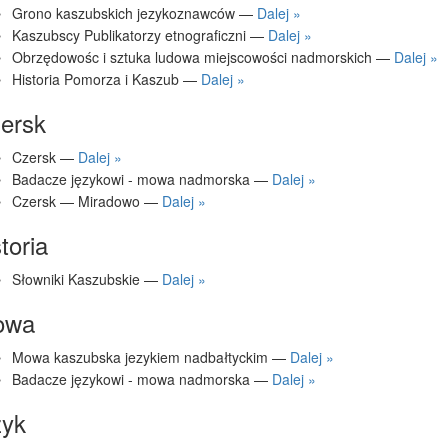
Grono kaszubskich jezykoznawców —
Dalej »
Kaszubscy Publikatorzy etnograficzni —
Dalej »
Obrzędowośc i sztuka ludowa miejscowości nadmorskich —
Dalej »
Historia Pomorza i Kaszub —
Dalej »
ersk
Czersk —
Dalej »
Badacze językowi - mowa nadmorska —
Dalej »
Czersk — Miradowo —
Dalej »
toria
Słowniki Kaszubskie —
Dalej »
owa
Mowa kaszubska jezykiem nadbałtyckim —
Dalej »
Badacze językowi - mowa nadmorska —
Dalej »
zyk