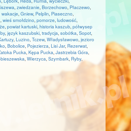
o
,
Lębork
,
Reda
,
Rumia
,
wycieczki
,
Kiszewa
,
zwiedzanie
,
Borzechowo
,
Płaczewo
,
,
wakacje
,
Gniew
,
Pelplin
,
Piaseczno
,
o
,
wieś smołdzino
,
pomorze
,
ludowość
,
że
,
powiat kartuski
,
historia kaszub
,
półwysep
yby
,
język kaszubski
,
tradycja
,
sobótka
,
Sopot
,
Kartuzy
,
Luzino
,
Tczew
,
Władysławowo
,
jezioro
tko
,
Bobolice
,
Pojezierza
,
Lisi Jar
,
Rezerwat
,
Zatoka Pucka
,
Kępa Pucka
,
Jastrzebia Góra
,
bieszewska
,
Wierzyca
,
Szymbark
,
Ryby
,