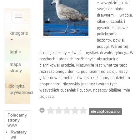
— wszędzie ptaki. I
swojskie, białe
drewnem —• wróble,
Toggle
sikorki, szpaki, i
navigation
pysznie kolorowe
kategorie
polichromią —
bażanty, pawie,
papugi. Wśród tej
tagi
ptasiej czeredy — święci, myśliwi, drwale, rybacy... W
rzeźbach i płaskich rzeźbionych obrazkach o
mapa
piernikowej urodzie. Niezwykłe jest wnętrze tego
strony
rozrzeźbionego domku pod lasem na skraju Redy,
gdzie nawet meble, również rzeźbione, są dziełem
gospodarza. Niezwykły jest też twórca tych
polityka
wszystkich cudeniek i cudów, noszący biblijne imię
prywatności
Izajasza.
nie zagłosowano
Polecamy
strony
www
Kwatery
we