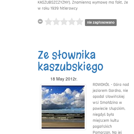
KASZUBSZCZYZNY). Znamienną wymowę ma fakt, że
w roku 1939 hitlerowcy
nie zagłosowano
Ze słownika
kaszubskiego
18 May 2012r.
ROWOKÓŁ - Góra nad
jeziorem Gardno, nie
opodal słowińskiej
wsi Smołdzino w
powiecie słupskim,
niegdyś była
miejscem kultu
pogańskich
Pomorzan. Na jej