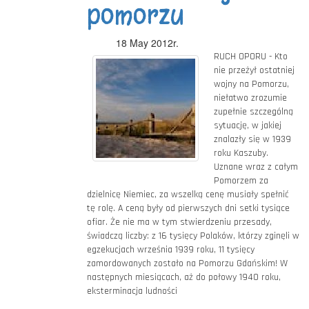
pomorzu
18 May 2012r.
RUCH OPORU - Kto
nie przeżył ostatniej
wojny na Pomorzu,
niełatwo zrozumie
zupełnie szczególną
sytuację, w jakiej
znalazły się w 1939
roku Kaszuby.
Uznane wraz z całym
Pomorzem za
dzielnicę Niemiec, za wszelką cenę musiały spełnić
tę rolę. A ceną były od pierwszych dni setki tysiące
ofiar. Że nie ma w tym stwierdzeniu przesady,
świadczą liczby: z 16 tysięcy Polaków, którzy zginęli w
egzekucjach września 1939 roku, 11 tysięcy
zamordowanych zostało na Pomorzu Gdańskim! W
następnych miesiącach, aż do połowy 1940 roku,
eksterminacja ludności