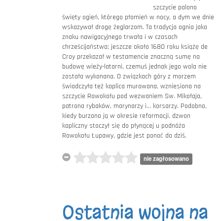
szczycie palono
święty ogień, którego płomień w nocy, a dym we dnie
wskazywał drogę żeglarzom. Ta tradycja ognia jako
znaku nawigacyjnego trwała i w czasach
chrześcijaństwa; jeszcze około 1680 roku książę de
Croy przekazał w testamencie znaczną sumę na
budowę wieży-latarni, czemuś jednak jego wola nie
została wykonana. O związkach góry z morzem
świadczyła też kaplica murowana, wzniesiona na
szczycie Rowokołu pod wezwaniem Sw. Mikołaja,
patrona rybaków, marynarzy i... korsarzy. Podobno,
kiedy burzono ją w okresie reformacji, dzwon
kapliczny stoczył się do płynącej u podnóża
Rowokołu Łupawy, gdzie jest ponoć do dziś.
nie zagłosowano
Ostatnia wojna na