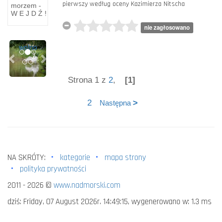
pierwszy według oceny Kazimierza Nitscha
morzem -
Kaszubach
wiele,
W E J D Ź !
wielką
to
czcią.
charakte­
nie zagłosowano
Nie
rystyczny
Previous
Next
wolno
fragment
Strona 1 z
2
,
[1]
2
>
Następna
NA SKRÓTY:
kategorie
mapa strony
polityka prywatności
2011 - 2026 ©
www.nadmorski.com
dziś: Friday, 07 August 2026r. 14:49:15, wygenerowano w: 1.3 ms