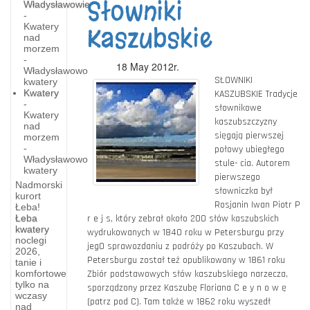
Słowniki
Władysławowie
-
Kwatery
Kaszubskie
nad
morzem
-
18 May 2012r.
Władysławowo
SŁOWNIKI
kwatery
Kwatery
KASZUBSKIE Tradycje
-
słownikowe
Kwatery
kaszubszczyzny
nad
sięgają pierwszej
morzem
-
połowy ubiegłego
Władysławowo
stule- cia. Autorem
kwatery
pierwszego
Nadmorski
słowniczka był
kurort
Rosjanin Iwan Piotr P
Łeba!
Błota
Łeba
r e j s, który zebrał około 200 słów kaszubskich
-
kwatery
Kaszubskie
wydrukowanych w 1840 roku w Petersburgu przy
noclegi
Karwieńskie
jeg0 sprawozdaniu z podróży po Kaszubach. W
bociany
2026,
Petersburgu został też opublikowany w 1861 roku
tanie i
i
komfortowe
Zbiór podstawowych słów kaszubskiego narzecza,
BOCIANY
tylko na
sporządzony przez Kaszubę Floriana C e y n o w ę
otaczane
BŁOTA-
wczasy
(patrz pod C). Tam także w 1862 roku wyszedł
są na
Jest ich
nad