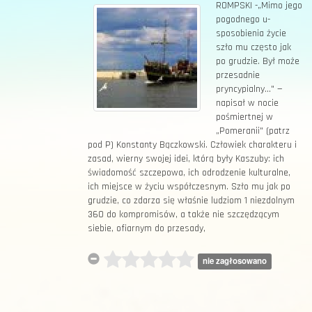
ROMPSKI -„Mimo jego
pogodnego u-
sposobienia życie
szło mu często jak
po grudzie. Był może
przesadnie
pryncypialny..." —
napisał w nocie
pośmiertnej w
„Pomeranii" (patrz
pod P) Konstanty Bączkowski. Człowiek charakteru i
zasad, wierny swojej idei, którą były Kaszuby: ich
świadomość szczepowa, ich odrodzenie kulturalne,
ich miejsce w życiu współczesnym. Szło mu jak po
grudzie, co zdarza się właśnie ludziom 1 niezdolnym
360 do kompromisów, a także nie szczędzącym
siebie, ofiarnym do przesady,
nie zagłosowano