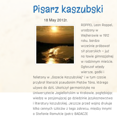
Pisarz kaszubski
18 May 2012r.
ROPPEL Leon Roppel,
urodzony w
Wejherowie w 1912
roku, bardzo
wcześnie próbował
sił pisarskich — już
na ławie gimnazjalnej
w rodzinnym mieście.
Ogłaszał wtedy
wiersze, gadki i
felietony w „Gazecie Kaszubskiej" i w tym czasie
przybrał literacki pseudonim Piętów Tóna, którego
używa do dziś. Ukończył germanistykę na
Uniwersytecie Jagiellońskim w Krakowie, pogłębiając
wiedzę w pasjonującej go dziedzinie językoznawstwa
i literatury kaszubskiej. Jeszcze przed wojną drukuje
kilka cennych szkiców z tego zakresu, między innymi
o Stefanie Ramułcie (patrz BADACZE