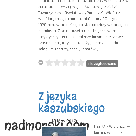
Chojnicach i rozpoczął tu działalność. Więc najpierw,
zaraz po pierwszej wojnie światowej, założył
Towarzy- stwo Oświatowe „Pomorze". Wkrótce
współorganizuje chór „Lutnia", który 20 stycznia
1920 roku wita pieśnią polskie oddziały wkraczające
do miasta. Z kolei rozwija ruch krajoznawczo-
turystyczny, redagując między innymi miejscowe
czasopismo „Turysta". Należy jednocześnie do
kolegium redakcyjnego „Zaborów",
nie zagłosowano
Z języka
kaszubskiego
nadmorski.com
18 May 2012r.
RZEPA - W sionce, w
kuchni, w pokoikach