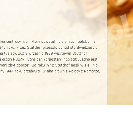
oncentracyjnych, który powstał na ziemiach polskich: 2
1945 roku. Przez Stutthof przeszło ponad sto dwadzieścia
ciu tysięcy. Już 3 września 1939 wizytował Stutthof
ej organ NSDAP „Danziger Yorposten" napisał: „Jedno jest
ani zbyt dobrze". Do roku 1942 Stutthof nosił wiele i nic
ny 1944 roku przebywali w nim głównie Polacy z Pomorza,