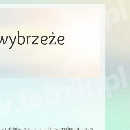
 wybrzeże
rzu, niełatwo zrozumie zupełnie szczególną sytuację, w