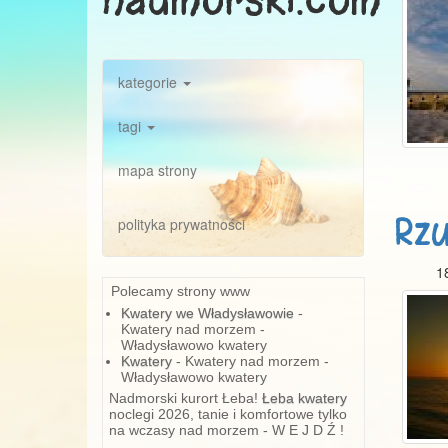
kategorie
tagi
mapa strony
Rzu
polityka prywatności
1
Polecamy strony www
Kwatery we Władysławowie
-
Kwatery nad morzem -
Władysławowo kwatery
Kwatery
- Kwatery nad morzem -
Władysławowo kwatery
Nadmorski kurort Łeba!
Łeba kwatery
noclegi 2026, tanie i komfortowe tylko
na wczasy nad morzem - W E J D Ź !