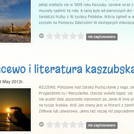
jakiej znalazły się w 1939 roku Kaszuby. Uznane wraz 
musiały spełnić tę rolę. A ceną były od pierwszych dni 
świadczą liczby: z 16 tysięcy Polaków, którzy zginęli 
zostało na Pomorzu Gdańskim! W następnych miesiącac
nie zagłosowano
cewo i literatura kaszubsk
8 May 2012r.
RZLCEWO, Położone nad Zatoką Pucką,słynie z tego, że 
Przyjeżdżała tu i Marysieńka, chociaż wolała kąpać si
nie ocalał ślad, pozostała natomiast po Janie III inna 
na tysiąc kroków. Król Jan znany jest w historii z za
Żółkwię lub Jaworowo. Jemu też raczej niż poprzedni
nie zagłosowano