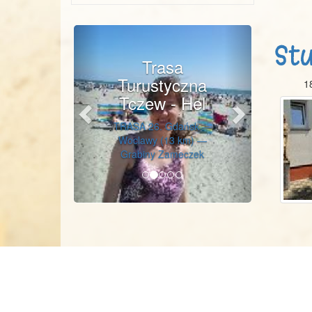
Previous
Next
St
Trasa
Turustyczna
1
Tczew - Hel
TRASA 26. Gdańsk —
Woclawy (13 km) —
Grabiny Zameczek