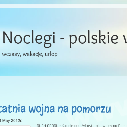
Noclegi - polskie
wczasy, wakacje, urlop
atnia wojna na pomorzu
8 May 2012r.
RUCH OPORU - Kto nie przeżył ostatniej wojny na Pomo