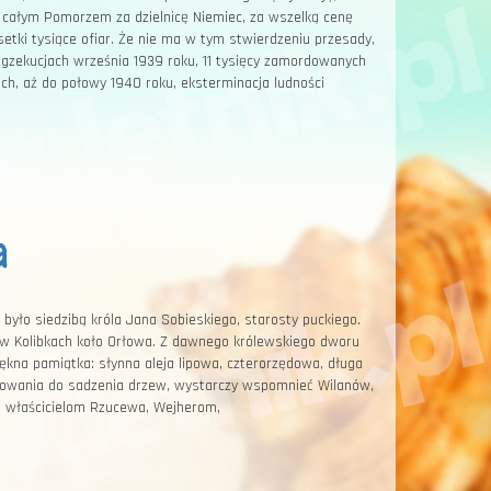
z całym Pomorzem za dzielnicę Niemiec, za wszelką cenę
setki tysiące ofiar. Że nie ma w tym stwierdzeniu przesady,
w egzekucjach września 1939 roku, 11 tysięcy zamordowanych
h, aż do połowy 1940 roku, eksterminacja ludności
a
było siedzibą króla Jana Sobieskiego, starosty puckiego.
ę w Kolibkach koło Orłowa. Z dawnego królewskiego dworu
piękna pamiątka: słynna aleja lipowa, czterorzędowa, długa
miłowania do sadzenia drzew, wystarczy wspomnieć Wilanów,
m właścicielom Rzucewa, Wejherom,