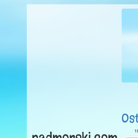
Ost
1
nadmorski.com