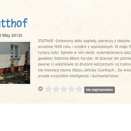
utthof
8 May 2012r.
STUTTHOF -Osławiony obóz zagłady, pierwszy z obozów k
września 1939 roku, i ostatni z wyzwolonych: 10 maja 
tysięcy ludzi. Zginęło w nim około. osiemdziesięciu pię
gauleiter Gdańska Albert Forster. W dziesięć dni późni
pewne: ci więźniowie za drutami kolczastymi są traktow
nie mówiącą nazwę Obozu Jeńców Cywilnych... Do wios
przede wszystkim inteligencja i duchowieństwo.
nie zagłosowano