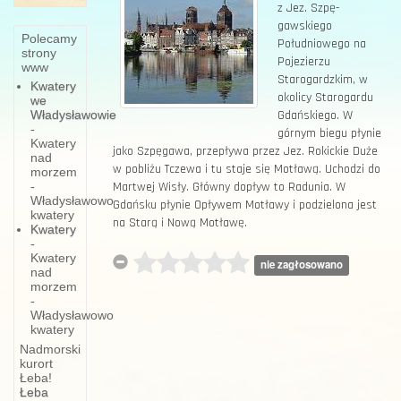
z Jez. Szpę-
gawskiego
Polecamy
Południowego na
strony
Pojezierzu
www
Starogardzkim, w
Kwatery
okolicy Starogardu
we
Gdańskiego. W
Władysławowie
-
górnym biegu płynie
Kwatery
jako Szpęgawa, przepływa przez Jez. Rokickie Duże
nad
w pobliżu Tczewa i tu staje się Motławą. Uchodzi do
morzem
Martwej Wisły. Główny dopływ to Radunia. W
-
Władysławowo
Gdańsku płynie Opływem Motławy i podzielona jest
kwatery
na Starą i Nową Motławę.
Kwatery
-
Kwatery
nie zagłosowano
nad
morzem
-
Władysławowo
kwatery
Nadmorski
kurort
Łeba!
Łeba