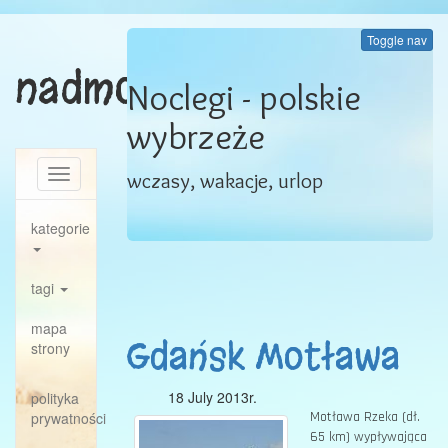
Toggle nav
nadmorski.com
Noclegi - polskie
wybrzeże
Toggle
wczasy, wakacje, urlop
navigation
kategorie
tagi
mapa
Gdańsk Motława
strony
18 July 2013r.
polityka
prywatności
Motława Rzeka (dł.
65 km) wypływająca