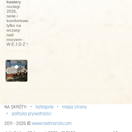
kwatery
noclegi
Bazuna
2026,
tanie i
komfortowe
BAZUNA
tylko na
-To
wczasy
wielka
nad
morzem -
drewniana
W E J D Ź !
ka­
szubska
trąba
Previous
Next
pasterska.
NA SKRÓTY:
kategorie
mapa strony
polityka prywatności
2011 - 2026 ©
www.nadmorski.com