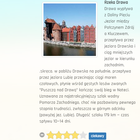
Rzeka Drawa
Drawa wypływa
z Doliny Pięciu
Jezior między
Połczynem Zdrój
a Kluczewem,
przepływa przez
jezioro Drawsko i
ciąg mniejszych
jezior w kierunku
zachodnim,
.skręca. w pobliżu Drawska na południe, przepływa
przez jezioro Lubię przecinając ciągi moren
czołowych, płynie wśród gęstych lasów zwanych
"Puszczą nad Drawą" kończąc swój bieg w Noteci.
Uznawana za najatrakcyjniejszy szlak wodny
Pomorza Zachodniego, choć nie pozbawiony pewnego
stopnia trudności, zwłaszcza w górnym odcinku
(powyżej jez. Lubię). Długość szlaku 179 km — czas
spływu 10—14 dni.
ciekawy