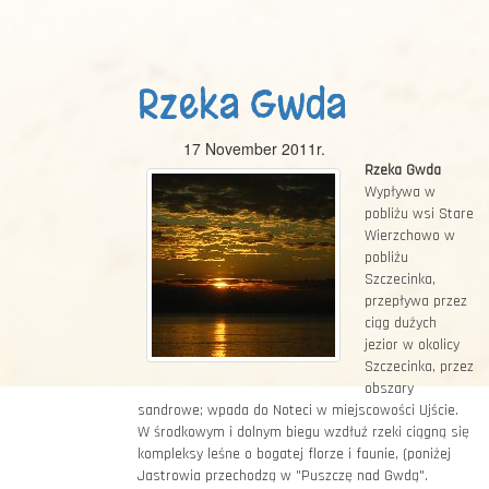
Rzeka Gwda
17 November 2011r.
Rzeka Gwda
Wypływa w
pobliżu wsi Stare
Wierzchowo w
pobliżu
Szczecinka,
przepływa przez
ciąg dużych
jezior w okolicy
Szczecinka, przez
obszary
sandrowe; wpada do Noteci w miejscowości Ujście.
W środkowym i dolnym biegu wzdłuż rzeki ciągną się
kompleksy leśne o bogatej florze i faunie, (poniżej
Jastrowia przechodzą w "Puszczę nad Gwdą".