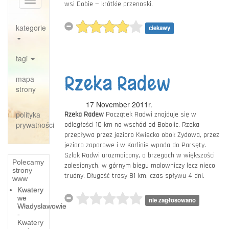
Toggle
wsi Dobie — krótkie przenoski.
navigation
kategorie
ciekawy
tagi
Rzeka Radew
mapa
strony
17 November 2011r.
polityka
Rzeka Radew
Początek Radwi znajduje się w
prywatności
odległości 10 km na wschód od Bobolic. Rzeka
przepływa przez jezioro Kwiecko obok Zydowa, przez
jeziora zaporowe i w Karlinie wpada do Parsęty.
Szlak Radwi urozmaicony, o brzegach w większości
Polecamy
zalesionych, w górnym biegu malowniczy lecz nieco
strony
trudny. Długość trasy 81 km, czas spływu 4 dni.
www
Kwatery
we
nie zagłosowano
Władysławowie
-
Kwatery