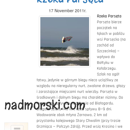
17 November 2011r.
Rzeka Parsęta
Parsęta bierze
początek na
łąkach w pobliżu
wsi Parsęcko (na
zachód od
Szczecinka) —
wpływa do
Bałtyku w
Kołobrzegu.
Szlak na ogół
łatwy, jedynie w górnym biegu nieco uciążliwy ze
względu na nieregularny nurt, zwalone drzewa, głazy
i zarastające miejscami nurt wierzby. Parsęta w
środkowym i dolnym biegu ma charakter nizinny. Do
nadmorski.com
masowych spływów nadaje się od Białogardu.
Długość szlaku 140 km, czas spływu 8—9 dni.
Wodowanie obok młyna Żarnowo, 2 km od
przystanku kolejowego Stary Chwalim (przy trasie
Grzmiąca — Połczyn Zdrój). Przed wsią Krosino i we