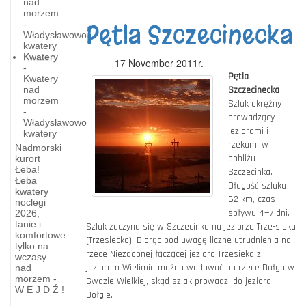
nad
morzem
-
Pętla Szczecinecka
Władysławowo
kwatery
Kwatery
17 November 2011r.
-
Pętla
Kwatery
nad
Szczecinecka
morzem
Szlak okrężny
-
prowadzący
Władysławowo
jeziorami i
kwatery
rzekami w
Nadmorski
pobliżu
kurort
Łeba!
Szczecinka.
Łeba
Długość szlaku
Białogarda-
kwatery
62 km, czas
noclegi
kaszubska
spływu 4—7 dni.
2026,
tanie i
wioska
Szlak zaczyna się w Szczecinku na jeziorze Trze-sieka
komfortowe
(Trzesiecko). Biorąc pod uwagę liczne utrudnienia na
tylko na
Bialogarda-
rzece Niezdobnej łączącej jezioro Trzesieka z
wczasy
lezy w
jeziorem Wielimie można wodować na rzece Dołga w
nad
morzem -
polowie
Gwdzie Wielkiej, skąd szlak prowadzi do jeziora
W E J D Ź !
drogi
Dołgie.