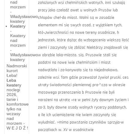
nad
morzem
-
Władysławowo
kwatery
Kwatery
-
Kwatery
nad
morzem
-
Władysławowo
kwatery
Nadmorski
kurort
Łeba!
Łeba
kwatery
noclegi
2026,
Gdańsk
tanie i
komfortowe
Motława
tylko na
wczasy
Motława
nad
morzem -
Rzeka
W E J D Ź !
(dł. 65