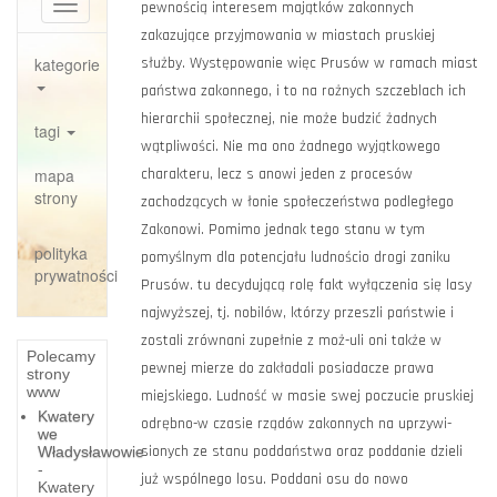
Toggle
navigation
kategorie
tagi
mapa
strony
polityka
prywatności
Polecamy
strony
www
Kwatery
we
Władysławowie
-
Kwatery