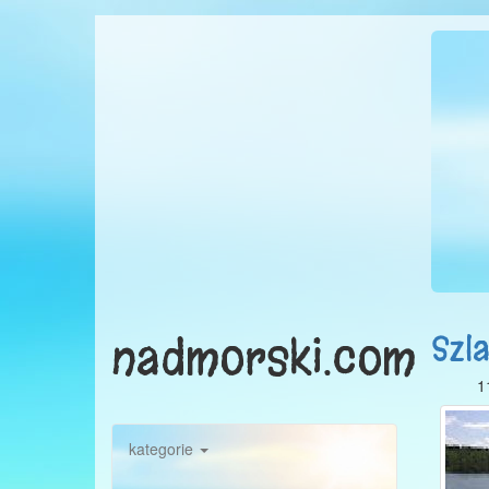
nadmorski.com
Szl
1
kategorie