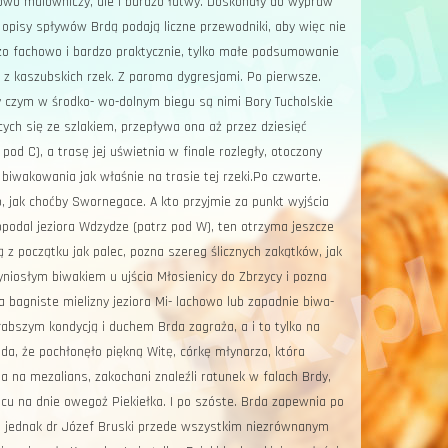
ko­wo malowniczy, ale i bardzo łatwy. Doskonały do wypraw
opisy spływów Brdą podają liczne przewodniki, aby więc nie
dzo fa­chowo i bardzo praktycznie, tylko małe podsumowanie
 z ka­szubskich rzek. Z paroma dy­gresjami. Po pierwsze.
zy czym w środko- wo-dolnym biegu są nimi Bo­ry Tucholskie
ących się ze szla­kiem, przepływa ona aż przez dziesięć
od C), a tra­sę jej uświetnia w finale roz­legły, otoczony
biwakowania jak właśnie na trasie tej rzeki.Po czwarte.
, jak choćby Swornegace. A kto przyjmie za punkt wyjścia
 opodal jeziora Wdzydze (patrz pod W), ten otrzyma jeszcze
 z początku jak palec, po­zna szereg ślicznych zakąt­ków, jak
niosłym bi­wakiem u ujścia Młosienicy do Zbrzycy i pozna
ę na bagniste mielizny jeziora Mi- lachowo lub zapadnie biwa­
łabszym kondy­cją i duchem Brda zagraża, a i to tylko na
a, że pochło­nęło piękną Witę, córkę młynarza, która
ia na mezalians, zakochani znaleźli ratunek w falach Brdy,
acu na dnie owegoż Piekiełka. I po szóste. Brda zapewnia po
t jednak dr Józef Bru­ski przede wszystkim nie­zrównanym