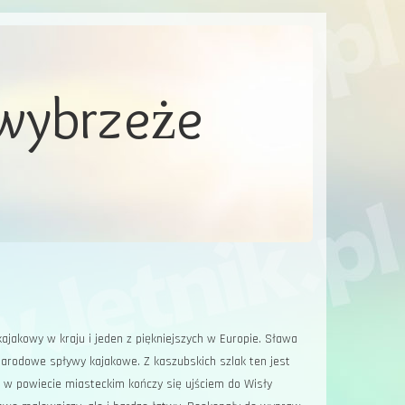
 wybrzeże
 kajakowy w kraju i jeden z piękniejszych w Europie. Sława
narodowe spły­wy kajakowe. Z kaszubskich szlak ten jest
y w powiecie mias­teckim kończy się ujściem do Wisły