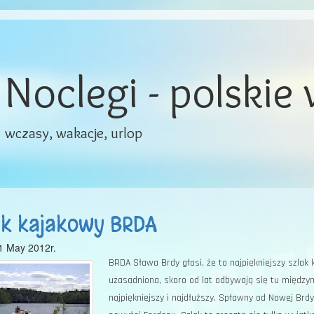
Noclegi - polskie
wczasy, wakacje, urlop
ak kajakowy BRDA
1 May 2012r.
BRDA Sława Brdy głosi, że to naj­piękniejszy szlak
uzasadnio­na, skoro od lat odbywają się tu między
najpiękniejszy i najdłuższy. Spławny od Nowej Brd