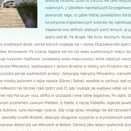
powyżej Fordonu. Szlak to zresztą nie tylko wyjąt
rodzinnych, z Udziałem naj­młodszych.Szczegółowe 
powtarzać tego, co gdzie in­dziej powiedziano bar
tu­rystyczno-krajoznawczych wa­lorów tej najmilszej
Zapewnia ona obfitość pięknych partii leś­nych, pr
(patrz pod B). Po drugie. Nie licząc bocz­nych, łącz
 urodzi­wych jezior, wśród których znajduje się i słynne Charzy­kowskie (patrz p
lew Koronowski. Po trzecie. Nigdzie nie ma tak wielu wymarzonych miejsc do 
uje tu­rystom możliwość zwiedzenia wielu miejscowości, które zo­baczyć warto
eczkę Młosienicę, wypływa­jącą z jeziora Brzeźno w oko­licy wsi Przytarni nie
 szczodrą porcje wod­niackich przeżyć. Spływając kapryśną Młosienicą, rzeczuł­ką
o między jeziorami o tejże nazwie (Górne i Dolne), wpadnie w zachwyt nad wy
dradliwości tej ślicznej rze­ki (patrz pod Z), gdy szuka­jąc jej wypływu wbije si
iei nad Parszcze- nicą, obfitą w szczupaki i in­ne rybne bogactwo. Po piąte. S
wnym przełomem zwanym Piekłem. O Piekle, a raczej Piekiełku, legenda powiad
 Sulimira, syna możnego ry­cerza. Gdy srogi ojciec mło­dego nie dał zezwolerf
h zawiodły rusałki Brdanki, obiecując dozgonne szczęście w kryształowym pa­ł
ozprawę doktorską we Włoszech w Bolonii. Ceniony jako lekarz-społecznik jes