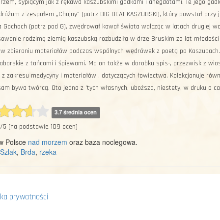
zem, sy­piącym jak z rękawa kaszub­skimi gadkami i anegdotami. Te jego gadki zn
dróżom z zespołem „Choj­ny" (patrz BIG-BEAT KA­SZUBSKI), który powstał przy 
a Gochach (patrz pod G), zwędrował kawał świata walcząc w latach drugiej woj
owanie rodzimą zie­mią kaszubską rozbudziła w drze Bruskim za lat młodoś­ci
w zbieraniu materiałów podczas wspól­nych wędrówek z poetą po Kaszubach.
borskie z tańcami i śpiewami. Ma on także w dorobku spis-, przez­wisk z wios
z zakre­su medycyny i materiałów . dotyczących łowiectwa. Ko­lekcjonuje równi
m bywa twórcą. Oto jedna z 'tych własnych, uboższa, nie­stety, w druku o cał
3.7 średnia ocen
/
5
(na podstawie
109
ocen)
 w Polsce
nad morzem
oraz baza noclegowa.
Szlak
,
Brda
,
rzeka
yka prywatności