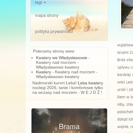
tagi
mapa strony
polityka prywatności
wyjątkowo
Polecamy strony www
lasami Za
Kwatery we Władysławowie
-
Brda ofer
Kwatery nad morzem -
Władysławowo kwatery
spływu rz
Kwatery
- Kwatery nad morzem -
bar­dziej
Władysławowo kwatery
wieś Leśn
Nadmorski kurort Łeba!
Łeba kwatery
noclegi 2026, tanie i komfortowe tylko
uroki i z
na wczasy nad morzem - W E J D Ź !
kiem w kn
niby, sła
Previous
Next
pokochała
do­kąd ic
Brama
wojnie, r