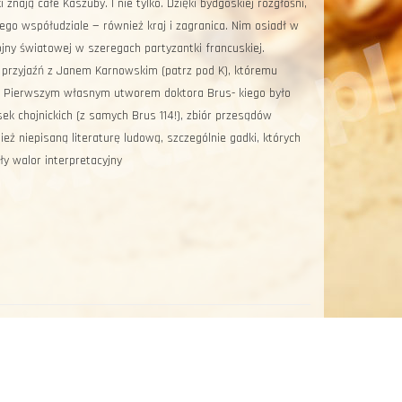
ają całe Ka­szuby. I nie tylko. Dzięki bydgoskiej rozgłośni,
jego współudziale — również kraj i zagranica. Nim osiadł w
ny świa­towej w szeregach partyzant­ki francuskiej.
 przyjaźń z Janem Kar­nowskim (patrz pod K), któ­remu
 Pierwszym włas­nym utworem doktora Brus- kiego było
ek chojnickich (z samych Brus 114!), zbiór przesądów
eż niepisaną literaturę ludową, szczególnie gadki, których
y walor interpretacyjny