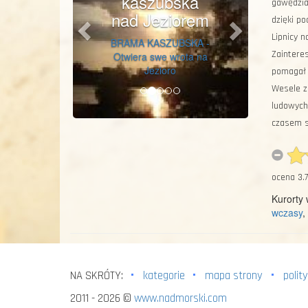
kaszubska
gawędziar
nad Jeziorem
dzięki po
Lipnicy n
BRAMA KASZUBSKA -
Zainteres
Otwiera swe wrota na
Je­zioro
pomagał 
Wesele za
ludowych 
czasem sa
ocena
3.7
Kurorty
wczasy
,
NA SKRÓTY:
kategorie
mapa strony
polit
2011 - 2026 ©
www.nadmorski.com